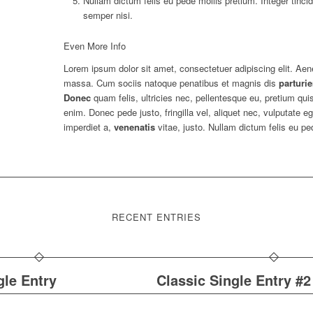
Nullam dictum felis eu pede mollis pretium. Integer tin
semper nisi.
Even More Info
Lorem ipsum dolor sit amet, consectetuer adipiscing elit. Ae
massa. Cum sociis natoque penatibus et magnis dis
parturie
Donec
quam felis, ultricies nec, pellentesque eu, pretium q
enim. Donec pede justo, fringilla vel, aliquet nec, vulputate eg
imperdiet a,
venenatis
vitae, justo. Nullam dictum felis eu ped
RECENT ENTRIES
gle Entry
Classic Single Entry #2