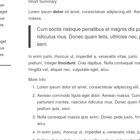
Short Summary
uer
 eget
Lorem ipsum
dolor
sit amet, consectetuer adipiscing elit. A
que
massa.
es.
Cum sociis natoque penatibus et magnis dis pa
ridiculus mus. Donec quam felis, ultricies nec,
get
sem.
que
es.
In enim justo, rhoncus ut, imperdiet a, venenatis vitae, justo.
pretium. Integer
tincidunt
. Cras dapibus. Nulla consequat ma
fringilla vel, aliquet nec, vulputate eget, arcu.
More Info
Lorem ipsum dolor sit amet, consectetuer adipiscing elit.
Aenean commodo ligula eget dolor. Aenean massa. Cum s
parturient montes, nascetur ridiculus mus. Donec quam fel
pretium quis, sem.
Nulla consequat massa quis enim. Donec pede justo, fringi
arcu.
In enim justo, rhoncus ut, imperdiet a, venenatis vitae, j