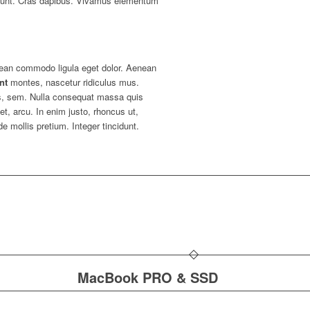
cidunt. Cras dapibus. Vivamus elementum
nean commodo ligula eget dolor. Aenean
nt
montes, nascetur ridiculus mus.
uis, sem. Nulla consequat massa quis
et, arcu. In enim justo, rhoncus ut,
e mollis pretium. Integer tincidunt.
MacBook PRO & SSD