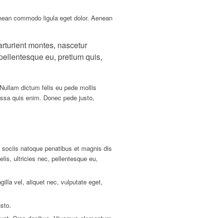
enean commodo ligula eget dolor. Aenean
rturient montes, nascetur
 pellentesque eu, pretium quis,
 Nullam dictum felis eu pede mollis
ssa quis enim. Donec pede justo,
ociis natoque penatibus et magnis dis
is, ultricies nec, pellentesque eu,
lla vel, aliquet nec, vulputate eget,
usto.